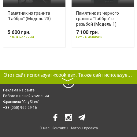
Памятник из гранита
Памятник из черного
"Габбро" (Модель 23)
гранита "Габбро" с
резьбой (Модель 1)
5 600 грн.
7 100 грн.
Есть в наличии
Есть в наличии
Этот сайт использует «cookies». Также сайт использует интернет-сервис для сбора технических данных касательно посетителей с целью получения маркетинговой и статистической информации. Условия обработки данных посетителей сайта см.
〉
Реклама на сайте
Работа в нашей компании
Франшиза "CitySites"
+38 (050) 969-29-16
О нас
Контакты
Авторы проекта