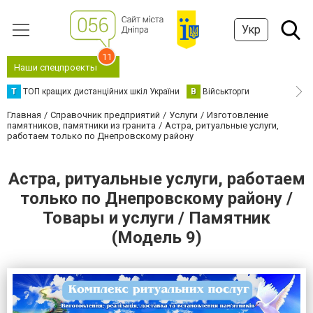
Укр
11
Наши спецпроекты
Т
ТОП кращих дистанційних шкіл України
В
Військторги
Главная
Справочник предприятий
Услуги
Изготовление
памятников, памятники из гранита
Астра, ритуальные услуги,
работаем только по Днепровскому району
Астра, ритуальные услуги, работаем
только по Днепровскому району /
Товары и услуги / Памятник
(Модель 9)