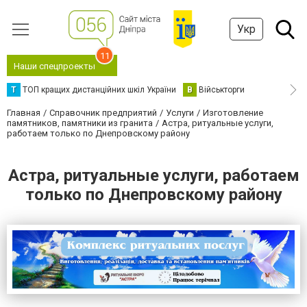
Укр
11
Наши спецпроекты
Т
ТОП кращих дистанційних шкіл України
В
Військторги
Главная
Справочник предприятий
Услуги
Изготовление
памятников, памятники из гранита
Астра, ритуальные услуги,
работаем только по Днепровскому району
Астра, ритуальные услуги, работаем
только по Днепровскому району