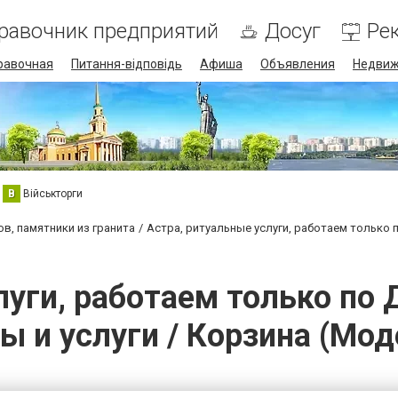
равочник предприятий
Досуг
Ре
равочная
Питання-відповідь
Афиша
Объявления
Недвиж
В
Військторги
в, памятники из гранита
Астра, ритуальные услуги, работаем только
луги, работаем только по 
ы и услуги / Корзина (Мод