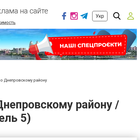
клама на сайте
Укр
имость
 по Днепровскому району
Днепровскому району /
ель 5)