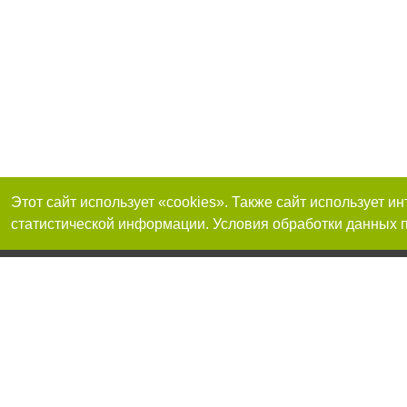
Этот сайт использует «cookies». Также сайт использует 
статистической информации. Условия обработки данных п
Реклама на сайте
Присоединяйтесь 
Работа в нашей компании
Франшиза "CitySites"
О нас
Контакты
+38 (050) 969-29-16
По вопросам рекламы: +38 (050) 969-29-16. E-mail:
Допускается цит
reklama@056.ua
размещения в тек