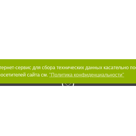
интернет-сервис для сбора технических данных касательно п
осетителей сайта см.
"Политика конфиденциальности"
к нам :
Авторы проекта
ирование материалов без получения предварительного согласия 056.ua при 
сте обязательной ссылки на 056.ua - Сайт города Днепра. Для интернет-изд