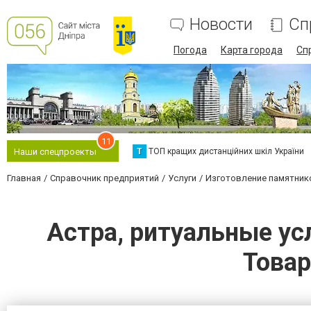
Новости
Сп
Погода
Карта города
Сп
11
Т
ТОП кращих дистанційних шкіл України
Наши спецпроекты
Главная
Справочник предприятий
Услуги
Изготовление памятнико
Астра, ритуальные ус
Товар