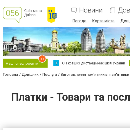
Новини
Дов
Погода
Карта міста
Дові
11
Т
ТОП кращих дистанційних шкіл України
Наші спецпроєкти
Головна
Довідник
Послуги
Виготовлення пам'ятників, пам'ятники і
Платки - Товари та пос