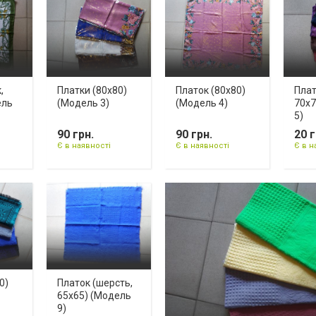
,
Платки (80х80)
Платок (80х80)
Плат
ель
(Модель 3)
(Модель 4)
70х7
5)
90 грн.
90 грн.
20 г
Є в наявності
Є в наявності
Є в н
0)
Платок (шерсть,
65х65) (Модель
9)