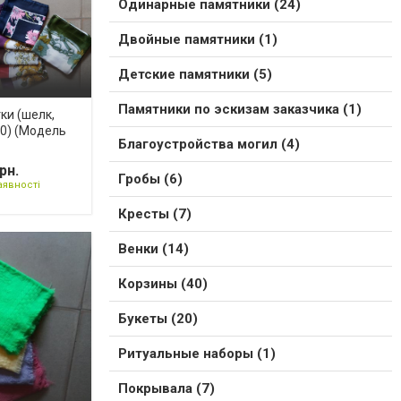
Одинарные памятники (24)
Двойные памятники (1)
Детские памятники (5)
Памятники по эскизам заказчика (1)
ки (шелк,
0) (Модель
Благоустройства могил (4)
рн.
Гробы (6)
аявності
Кресты (7)
Венки (14)
Корзины (40)
Букеты (20)
Ритуальные наборы (1)
Покрывала (7)