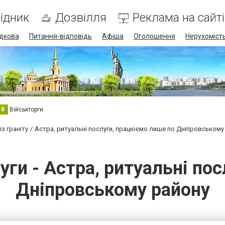
ідник
Дозвілля
Реклама на сайті
дкова
Питання-відповідь
Афіша
Оголошення
Нерухоміст
В
Військторги
з граніту
Астра, ритуальні послуги, працюємо лише по Дніпровському
луги - Астра, ритуальні по
Дніпровському району