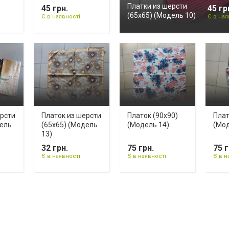
Платки из шерсти
45 грн.
45 гр
(65х65) (Модель 10)
Є в наявності
Є в ная
ерсти
Платок из шерсти
Платок (90х90)
Плат
дель
(65х65) (Модель
(Модель 14)
(Мод
13)
32 грн.
75 грн.
75 г
Є в наявності
Є в наявності
Є в н