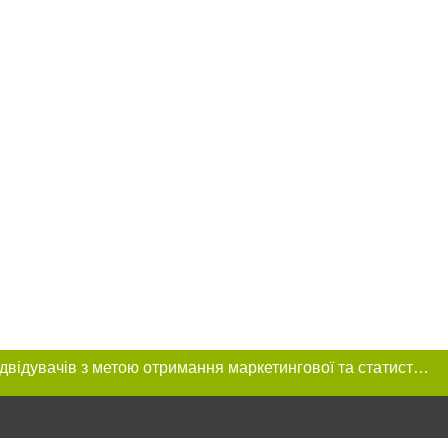
Цей сайт використовує «cookies». Також веб-сайт використовує інтернет-сервіс для збору технічних даних стосовно відвідувачів з метою отримання маркетингової та статистичної інформації. Умови обробки даних відвідувачів сайту див.