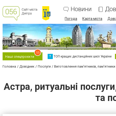
Новини
Дов
Погода
Карта міста
Дові
11
Т
ТОП кращих дистанційних шкіл України
Наші спецпроєкти
Головна
Довідник
Послуги
Виготовлення пам'ятників, пам'ятники і
Астра, ритуальні послуг
та п