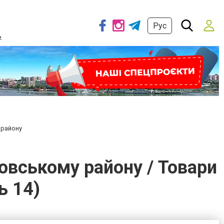
Рус
ь
 району
овському району / Товари
ь 14)