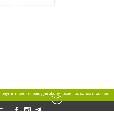
〉
нас :