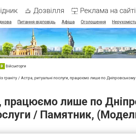
ідник
Дозвілля
Реклама на сайті
дкова
Питання-відповідь
Афіша
Оголошення
Нерухоміст
В
Військторги
з граніту
Астра, ритуальні послуги, працюємо лише по Дніпровському
и, працюємо лише по Дніпр
ослуги / Памятник, (Модел