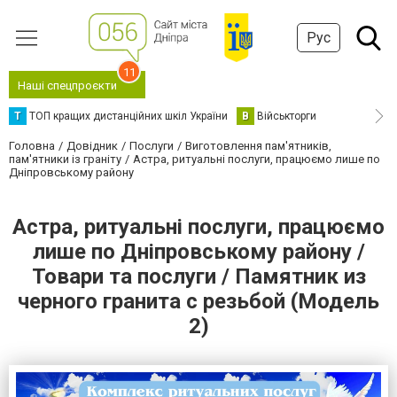
Рус
11
Наші спецпроєкти
Т
ТОП кращих дистанційних шкіл України
В
Військторги
Головна
Довідник
Послуги
Виготовлення пам'ятників,
пам'ятники із граніту
Астра, ритуальні послуги, працюємо лише по
Дніпровському району
Астра, ритуальні послуги, працюємо
лише по Дніпровському району /
Товари та послуги / Памятник из
черного гранита с резьбой (Модель
2)