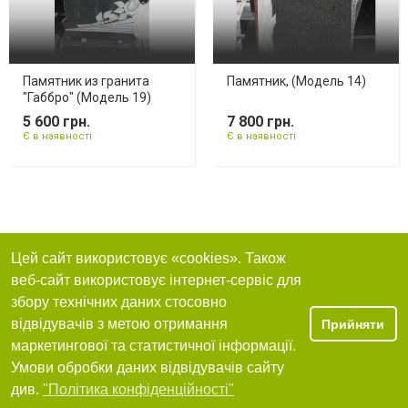
Памятник из гранита
Памятник, (Модель 14)
"Габбро" (Модель 19)
5 600 грн.
7 800 грн.
Є в наявності
Є в наявності
Цей сайт використовує «cookies». Також
веб-сайт використовує інтернет-сервіс для
збору технічних даних стосовно
відвідувачів з метою отримання
Прийняти
маркетингової та статистичної інформації.
Умови обробки даних відвідувачів сайту
див.
"Політика конфіденційності"