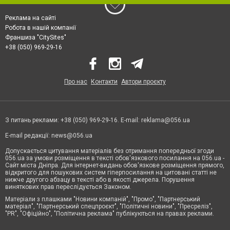
Реклама на сайті
Робота в нашій компанії
Франшиза "CitySites"
+38 (050) 969-29-16
Про нас
Контакти
Автори проєкту
З питань реклами: +38 (050) 969-29-16. E-mail:
reklama@056.ua
E-mail редакції:
news@056.ua
Допускається цитування матеріалів без отримання попередньої згоди
056.ua за умови розміщення в тексті обов'язкового посилання на 056.ua -
Сайт міста Дніпра. Для інтернет-видань обов'язкове розміщення прямого,
відкритого для пошукових систем гіперпосилання на цитовані статті не
нижче другого абзацу в тексті або в якості джерела. Порушення
виняткових прав переслідується Законом.
Матеріали з плашками "Новини компаній", "Промо", "Партнерський
матеріал", "Партнерський спецпроєкт", "Політичні новини", "Пресреліз",
"PR", "Офіційно", "Політична реклама" публікуються на правах реклами.